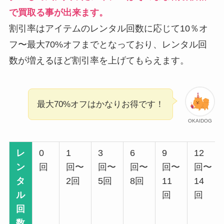
で買取る事が出来ます。
割引率はアイテムのレンタル回数に応じて10％オ
フ〜最大70%オフまでとなっており、レンタル回
数が増えるほど割引率を上げてもらえます。
最大70%オフはかなりお得です！
OKAIDOG
レ
0
1
3
6
9
12
ン
回
回〜
回〜
回〜
回〜
回〜
タ
2回
5回
8回
11
14
ル
回
回
回
数